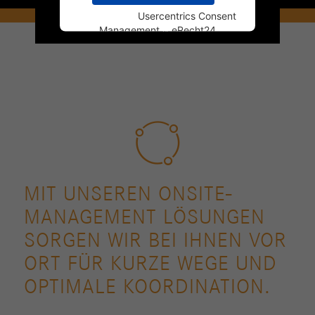
Powered by
Usercentrics Consent
Management
&
eRecht24
MIT UNSEREN ONSITE-
MANAGEMENT LÖSUNGEN
SORGEN WIR BEI IHNEN VOR
ORT FÜR KURZE WEGE UND
OPTIMALE KOORDINATION.