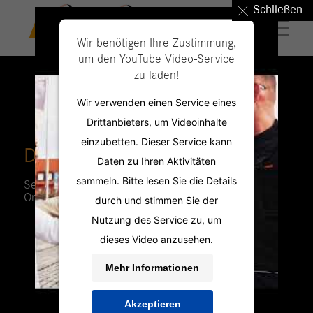
Schließen
Wir benötigen Ihre Zustimmung,
um den YouTube Video-Service
zu laden!
Wir verwenden einen Service eines
Drittanbieters, um Videoinhalte
einzubetten. Dieser Service kann
DIE PERSONAL PROFILER
Daten zu Ihren Aktivitäten
sammeln. Bitte lesen Sie die Details
Seite an Seite zum Erfolg:
OnSite-Management für Unternehmen.
durch und stimmen Sie der
Nutzung des Service zu, um
dieses Video anzusehen.
Mehr Informationen
Akzeptieren