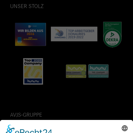
UNSER STOLZ
AVJS-GRUPPE
AvJS Personal auf Zeit GmbH