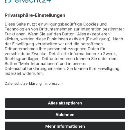
Fendtstraße 2
D-86663 Asbach-Bäumenheim
Telefon: 49 (0) 9 06 – 7 05 85 -0
Telefax: 49 (0) 9 06 – 7 05 85 70
E-Mail:
info@avjs.de
FOLGE UNS AUF
Datenschutz
|
Impressum