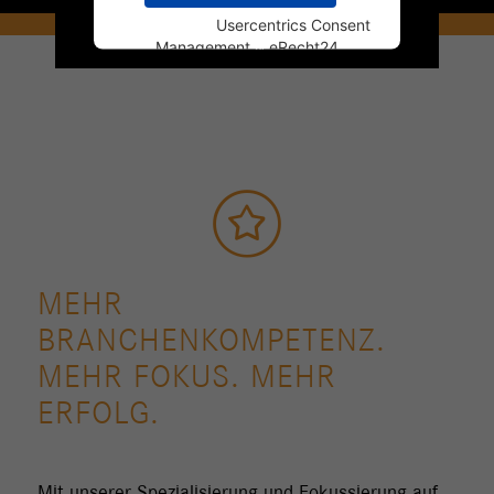
Powered by
Usercentrics Consent
Management
&
eRecht24
MEHR
BRANCHENKOMPETENZ.
MEHR FOKUS. MEHR
ERFOLG.
Mit unserer Spezialisierung und Fokussierung auf