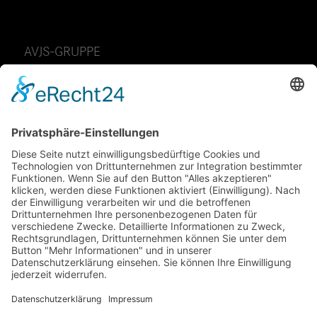
AVJS-GRUPPE
AvJS Personal auf Zeit GmbH
Fendtstraße 2
D-86663 Asbach-Bäumenheim
Telefon: 49 (0) 9 06 – 7 05 85 -0
Telefax: 49 (0) 9 06 – 7 05 85 70
E-Mail:
info@avjs.de
FOLGE UNS AUF