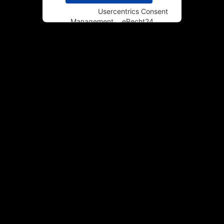
Powered by
Usercentrics Consent
Management
&
eRecht24