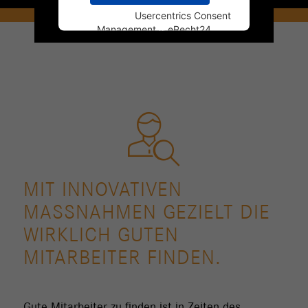
Powered by
Usercentrics Consent
Management
&
eRecht24
MIT INNOVATIVEN
MASSNAHMEN GEZIELT DIE W
IRKLICH GUTEN M
ITARBEITER FINDEN.
Gute Mitarbeiter zu finden ist in Zeiten des