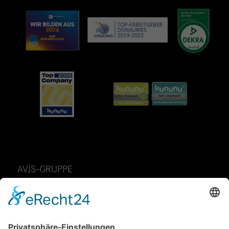
AVJS-GRUPPE
AvJS Personal auf Zeit GmbH
Fendtstraße 2
D-86663 Asbach-Bäumenheim