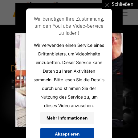
Schließen
Wir benötigen Ihre Zustimmung,
um den YouTube Video-Service
zu laden!
Wir verwenden einen Service eines
Drittanbieters, um Videoinhalte
einzubetten. Dieser Service kann
DIE PERSONAL PROFILER
Daten zu Ihren Aktivitäten
sammeln. Bitte lesen Sie die Details
Ihre Spezialisten für neue Mitarbeiter
im technisch-gewerblichen Bereich.
durch und stimmen Sie der
Nutzung des Service zu, um
dieses Video anzusehen.
Mehr Informationen
Akzeptieren