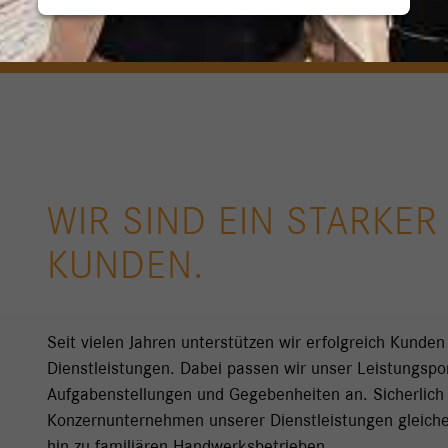
WIR SIND EIN STARKER
KUNDEN.
Seit vielen Jahren unterstützen wir erfolgreich Kunden
Dienstleistungen. Dabei passen wir unser Leistungspo
Aufgabenstellungen und Gegebenheiten an. Sicherlich 
Konzernunternehmen unserer Dienstleistungen gleiche