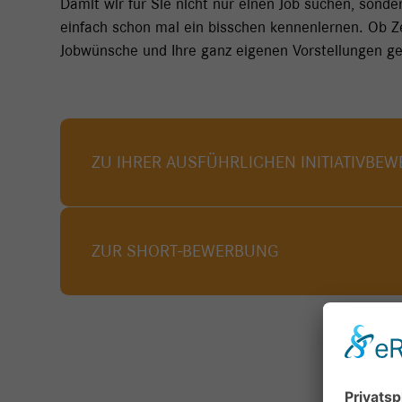
Damit wir für Sie nicht nur einen Job suchen, sond
einfach schon mal ein bisschen kennenlernen. Ob Z
Jobwünsche und Ihre ganz eigenen Vorstellungen ge
ZU IHRER AUSFÜHRLICHEN INITIATIVBE
ZUR SHORT-BEWERBUNG