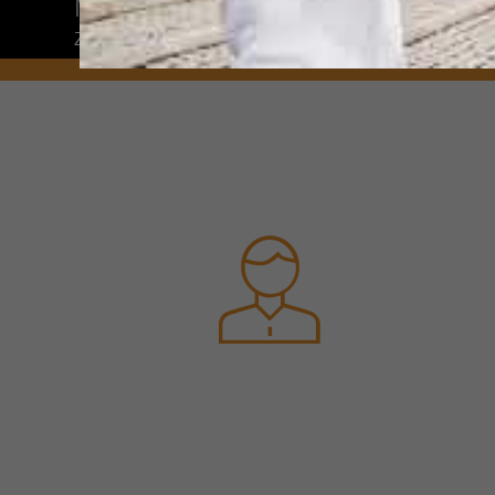
Mit Ihrer Initiativbewerbung
zum neuen Traumjob.