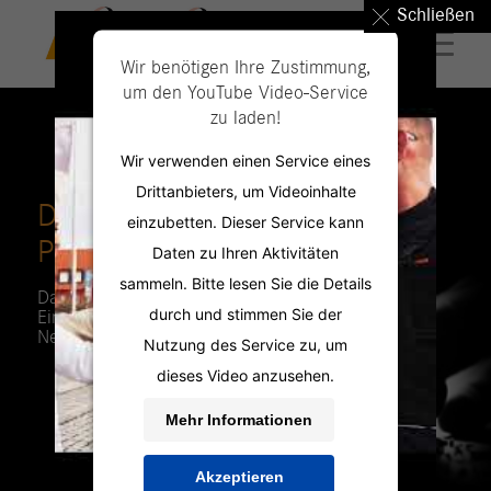
Schließen
Wir benötigen Ihre Zustimmung,
um den YouTube Video-Service
zu laden!
Wir verwenden einen Service eines
Drittanbieters, um Videoinhalte
DIE PERSONAL
einzubetten. Dieser Service kann
PROFILER
Daten zu Ihren Aktivitäten
sammeln. Bitte lesen Sie die Details
Das Ganze ist mehr als die Summe seiner
durch und stimmen Sie der
Einzelteile:
Neutral-Vendor-Management
Nutzung des Service zu, um
dieses Video anzusehen.
Mehr Informationen
Akzeptieren