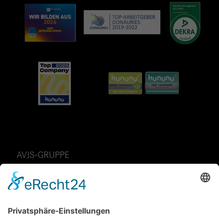
AVJS-GRUPPE
AvJS Personal auf Zeit GmbH
Fendtstraße 2
D-86663 Asbach-Bäumenheim
Telefon: 49 (0) 9 06 – 7 05 85 -0