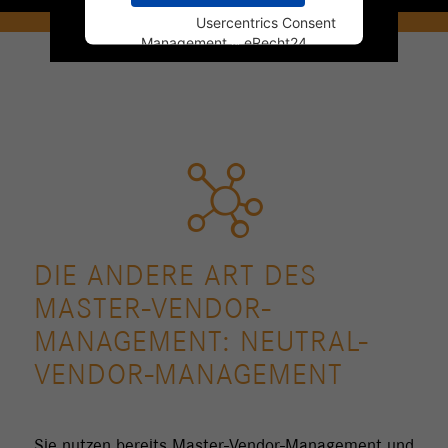
Powered by
Usercentrics Consent
Management
&
eRecht24
DIE ANDERE ART DES
MASTER-VENDOR-
MANAGEMENT: NEUTRAL-
VENDOR-MANAGEMENT
Sie nutzen bereits Master-Vendor-Management und