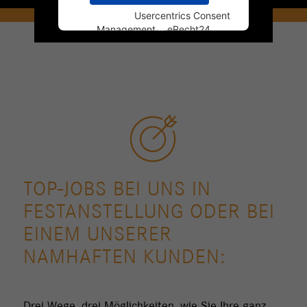
Powered by
Usercentrics Consent
Management
&
eRecht24
TOP-JOBS BEI UNS IN
FESTANSTELLUNG ODER BEI
EINEM UNSERER
NAMHAFTEN KUNDEN:
Drei Wege, drei Möglichkeiten, wie Sie Ihre ganz