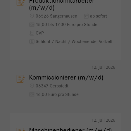
Produktionsmitarbeiter
(m/w/d)
location_on
today
06526 Sangerhausen
ab sofort
money
15,00 bis 17,00 Euro pro Stunde
receipt_long
GVP
contacts
Schicht / Nacht / Wochenende, Vollzeit
12. Juli 2026
Kommissionierer (m/w/d)
location_on
06347 Gerbstedt
money
16,00 Euro pro Stunde
12. Juli 2026
Maschinenbediener (m/w/d)