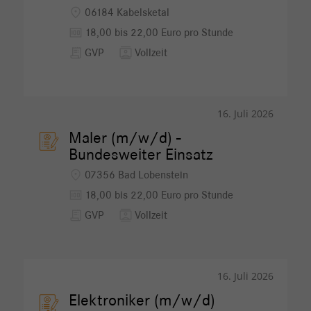
location_on
06184 Kabelsketal
money
18,00 bis 22,00 Euro pro Stunde
receipt_long
contacts
GVP
Vollzeit
16. Juli 2026
Maler (m/w/d) -
Bundesweiter Einsatz
location_on
07356 Bad Lobenstein
money
18,00 bis 22,00 Euro pro Stunde
receipt_long
contacts
GVP
Vollzeit
16. Juli 2026
Elektroniker (m/w/d)