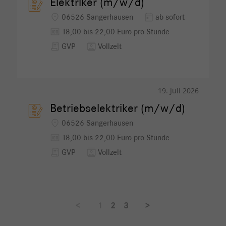
Elektriker (m/w/d)
location_on
today
06526 Sangerhausen
ab sofort
money
18,00 bis 22,00 Euro pro Stunde
receipt_long
contacts
GVP
Vollzeit
19. Juli 2026
Betriebselektriker (m/w/d)
location_on
06526 Sangerhausen
money
18,00 bis 22,00 Euro pro Stunde
receipt_long
contacts
GVP
Vollzeit
<
1
2
3
>