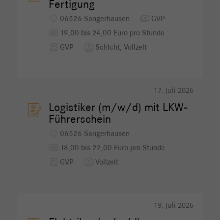
Fertigung
location_on
payments
06526 Sangerhausen
GVP
money
19,00 bis 24,00 Euro pro Stunde
receipt_long
contacts
GVP
Schicht, Vollzeit
17. Juli 2026
Logistiker (m/w/d) mit LKW-
Führerschein
location_on
06526 Sangerhausen
money
18,00 bis 22,00 Euro pro Stunde
receipt_long
contacts
GVP
Vollzeit
19. Juli 2026