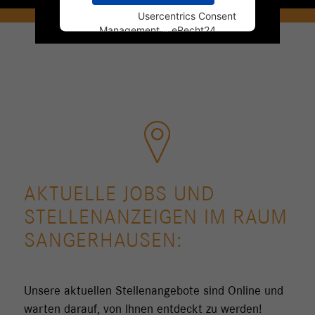
Powered by
Usercentrics Consent
Management
&
eRecht24
AKTUELLE JOBS UND
STELLENANZEIGEN IM RAUM
SANGERHAUSEN:
Unsere aktuellen Stellenangebote sind Online und
warten darauf, von Ihnen entdeckt zu werden!