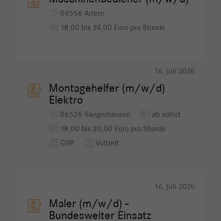
location_on
06556 Artern
money
18,00 bis 24,00 Euro pro Stunde
16. Juli 2026
Montagehelfer (m/w/d)
Elektro
location_on
today
06526 Sangerhausen
ab sofort
money
18,00 bis 20,00 Euro pro Stunde
receipt_long
contacts
GVP
Vollzeit
16. Juli 2026
Maler (m/w/d) -
Bundesweiter Einsatz