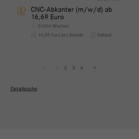
CNC-Abkanter (m/w/d) ab
16,69 Euro
location_on
01454 Wachau
money
contacts
16,69 Euro pro Stunde
Vollzeit
<
1
2
3
4
>
Detailsuche