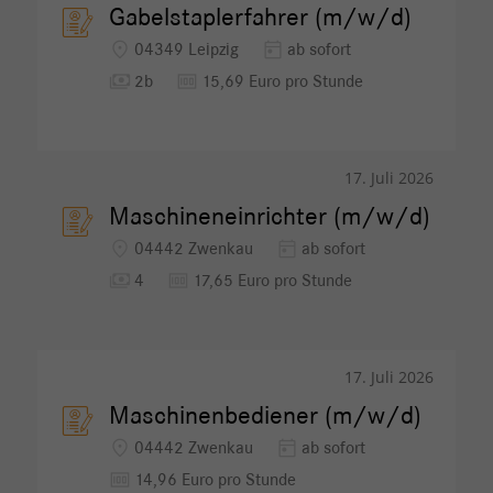
Gabelstaplerfahrer (m/w/d)
location_on
today
04349 Leipzig
ab sofort
payments
money
2b
15,69 Euro pro Stunde
17. Juli 2026
Maschineneinrichter (m/w/d)
location_on
today
04442 Zwenkau
ab sofort
payments
money
4
17,65 Euro pro Stunde
17. Juli 2026
Maschinenbediener (m/w/d)
location_on
today
04442 Zwenkau
ab sofort
money
14,96 Euro pro Stunde