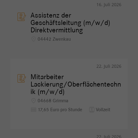
16. Juli 2026
Assistenz der
Geschäftsleitung (m/w/d)
Direktvermittlung
location_on
04442 Zwenkau
22. Juli 2026
Mitarbeiter
Lackierung/Oberflächentechn
ik (m/w/d)
location_on
04668 Grimma
money
contacts
17,65 Euro pro Stunde
Vollzeit
22. Juli 2026