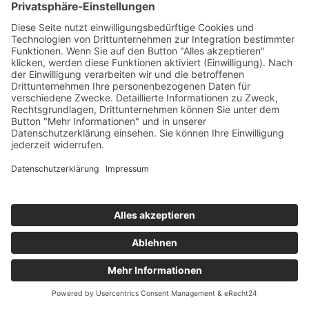
D-86663 Asbach-Bäumenheim
Telefon: 49 (0) 9 06 – 7 05 85 -0
Telefax: 49 (0) 9 06 – 7 05 85 70
E-Mail:
info@avjs.de
FOLGE UNS AUF
Datenschutz
|
Impressum