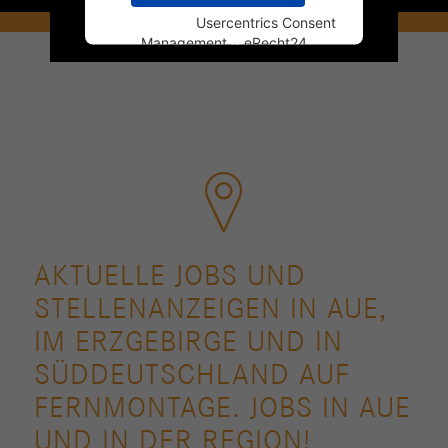
Powered by
Usercentrics Consent
Management
&
eRecht24
AKTUELLE JOBS UND
STELLENANZEIGEN IN AUE,
IM ERZGEBIRGE UND IN
SÜDDEUTSCHLAND AUF
FERNMONTAGE. JOBS IN AUE
UND IN DER REGION!