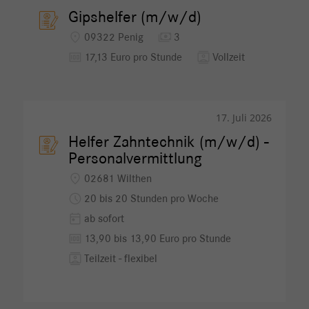
Gipshelfer (m/w/d)
location_on
payments
09322 Penig
3
money
contacts
17,13 Euro pro Stunde
Vollzeit
17. Juli 2026
Helfer Zahntechnik (m/w/d) -
Personalvermittlung
location_on
02681 Wilthen
schedule
20 bis 20 Stunden pro Woche
today
ab sofort
money
13,90 bis 13,90 Euro pro Stunde
contacts
Teilzeit - flexibel