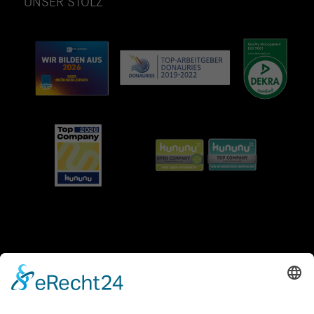
UNSER STOLZ
AVJS-GRUPPE
AvJS Personal auf Zeit GmbH
Fendtstraße 2