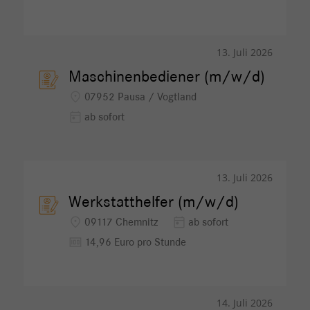
13. Juli 2026
Maschinenbediener (m/w/d)
location_on
07952 Pausa / Vogtland
today
ab sofort
13. Juli 2026
Werkstatthelfer (m/w/d)
location_on
today
09117 Chemnitz
ab sofort
money
14,96 Euro pro Stunde
14. Juli 2026