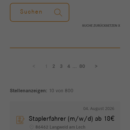
Suchen
SUCHE ZURÜCKSETZEN X
<
1
2
3
4
...
80
>
10 von 800
04. August 2026
Staplerfahrer (m/w/d) ab 18€
location_on
86462 Langweid am Lech