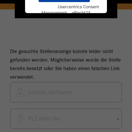
Powered by
Usercentrics Consent
Management
&
eRecht24
Die gesuchte Stellenanzeige konnte leider nicht
gefunden werden. Möglicherweise wurde die Stelle
bereits besetzt oder Sie haben einen falschen Link
verwendet.
PLZ oder Ort