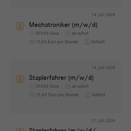
14. Juli 2026
Mechatroniker (m/w/d)
location_on
today
07545 Gera
ab sofort
money
contacts
17,65 Euro pro Stunde
Vollzeit
14. Juli 2026
Staplerfahrer (m/w/d)
location_on
today
07545 Gera
ab sofort
money
contacts
15,69 Euro pro Stunde
Vollzeit
21. Juli 2026