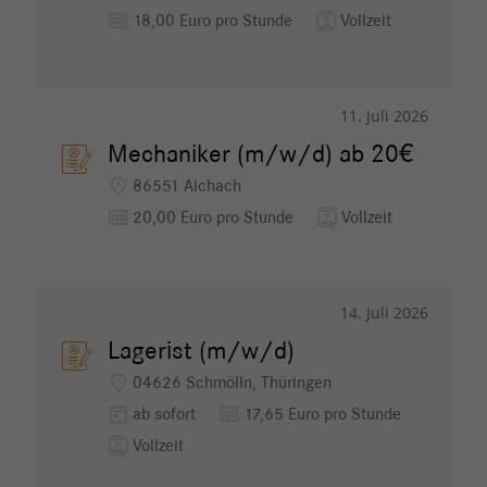
money
contacts
18,00 Euro pro Stunde
Vollzeit
11. Juli 2026
Mechaniker (m/w/d) ab 20€
location_on
86551 Aichach
money
contacts
20,00 Euro pro Stunde
Vollzeit
14. Juli 2026
Lagerist (m/w/d)
location_on
04626 Schmölln, Thüringen
today
money
ab sofort
17,65 Euro pro Stunde
contacts
Vollzeit