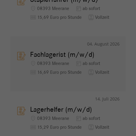
Staplerfahrer (m/w/d/
location_on
today
08393 Meerane
ab sofort
money
contacts
15,69 Euro pro Stunde
Vollzeit
04. August 2026
Fachlagerist (m/w/d)
location_on
today
08393 Meerane
ab sofort
money
contacts
16,69 Euro pro Stunde
Vollzeit
14. Juli 2026
Lagerhelfer (m/w/d)
location_on
today
08393 Meerane
ab sofort
money
contacts
15,29 Euro pro Stunde
Vollzeit