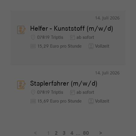
14. Juli 2026
Helfer - Kunststoff (m/w/d)
location_on
today
07819 Triptis
ab sofort
money
contacts
15,29 Euro pro Stunde
Vollzeit
14. Juli 2026
Staplerfahrer (m/w/d)
location_on
today
07819 Triptis
ab sofort
money
contacts
15,69 Euro pro Stunde
Vollzeit
<
1
2
3
4
...
80
>