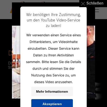
Schließen
Wir benötigen Ihre Zustimmung,
um den YouTube Video-Service
zu laden!
Wir verwenden einen Service eines
Drittanbieters, um Videoinhalte
einzubetten. Dieser Service kann
DIE PERSONAL PROFILER
Daten zu Ihren Aktivitäten
sammeln. Bitte lesen Sie die Details
Das Jobportal mit aktuellen
Stellenangeboten für Ihren neuen Job.
durch und stimmen Sie der
Nutzung des Service zu, um
dieses Video anzusehen.
Mehr Informationen
Akzeptieren