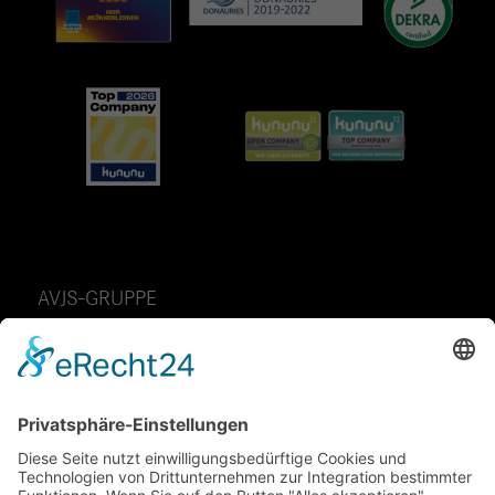
AVJS-GRUPPE
AvJS Personal auf Zeit GmbH
Fendtstraße 2
D-86663 Asbach-Bäumenheim
Telefon: 49 (0) 9 06 – 7 05 85 -0
Telefax: 49 (0) 9 06 – 7 05 85 70