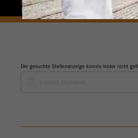
Das Jobportal mit aktuellen
Stellenangeboten für Ihren neuen Job.
Die gesuchte Stellenanzeige konnte leider nicht ge