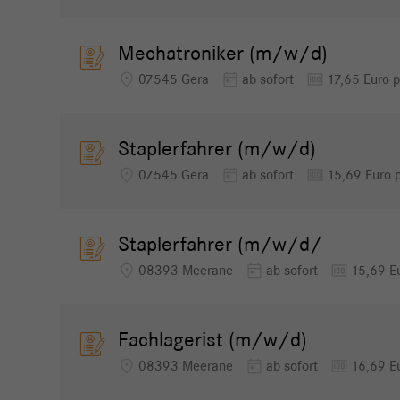
Mechatroniker (m/w/d)
location_on
today
money
07545 Gera
ab sofort
17,65 Euro 
Staplerfahrer (m/w/d)
location_on
today
money
07545 Gera
ab sofort
15,69 Euro 
Staplerfahrer (m/w/d/
location_on
today
money
08393 Meerane
ab sofort
15,69 E
Fachlagerist (m/w/d)
location_on
today
money
08393 Meerane
ab sofort
16,69 E