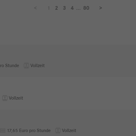
<
1
2
3
4
...
80
>
contacts
ro Stunde
Vollzeit
contacts
Vollzeit
money
contacts
17,65 Euro pro Stunde
Vollzeit