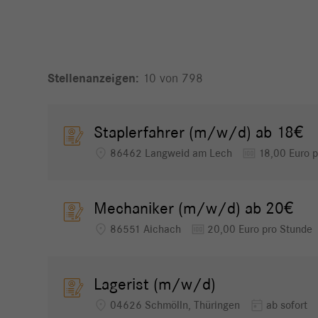
10 von 798
Staplerfahrer (m/w/d) ab 18€
location_on
money
86462 Langweid am Lech
18,00 Euro p
Mechaniker (m/w/d) ab 20€
location_on
money
86551 Aichach
20,00 Euro pro Stunde
Lagerist (m/w/d)
location_on
today
04626 Schmölln, Thüringen
ab sofort