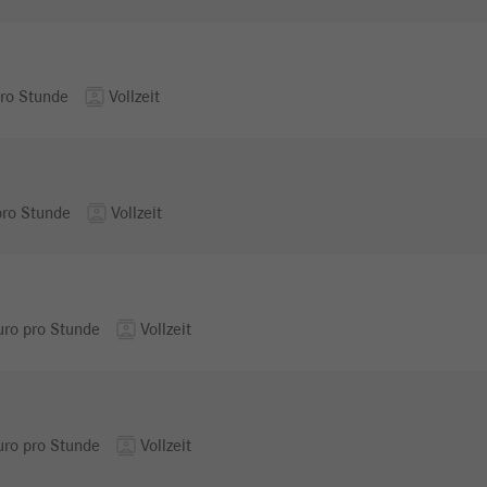
contacts
pro Stunde
Vollzeit
contacts
pro Stunde
Vollzeit
contacts
uro pro Stunde
Vollzeit
contacts
uro pro Stunde
Vollzeit