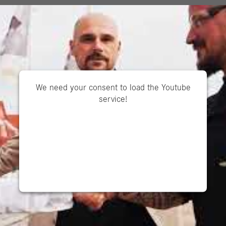
Für Bewerber
Für U
We need your consent to load the Youtube
service!
This content is not permitted to load due to
trackers that are not disclosed to the visitor. The
website owner needs to setup the site with their
CMP to add this content to the list of
technologies used.