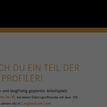
H DU EIN TEIL DER
PROFILER!
r und langfristig geplanter Arbeitsplatz
 (m/w/d)
bei einem Elektrogroßhandel mit über 150
 seinem sitz in
Langweid am Lech.