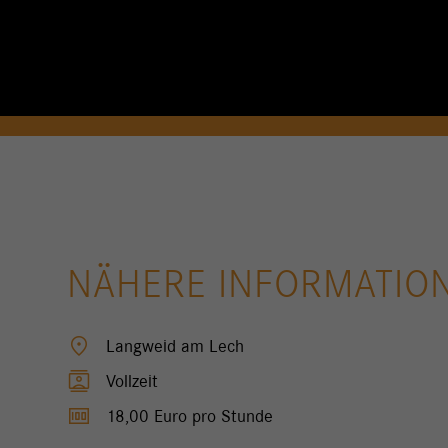
NÄHERE INFORMATIO
location_on
Langweid am Lech
contacts
Vollzeit
money
18,00 Euro pro Stunde