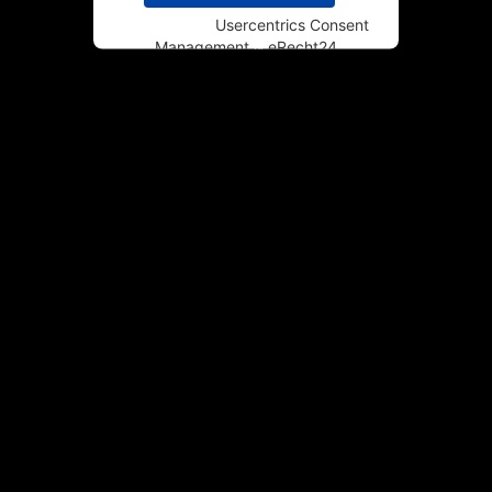
Powered by
Usercentrics Consent
Management
&
eRecht24