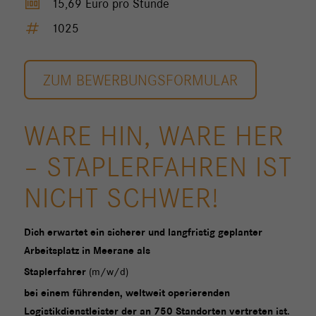
money
15,69 Euro pro Stunde
tag
1025
ZUM BEWERBUNGSFORMULAR
WARE HIN, WARE HER
– STAPLERFAHREN IST
NICHT SCHWER!
Dich erwartet ein sicherer und langfristig geplanter
Arbeitsplatz in Meerane als
Staplerfahrer
(m/w/d)
bei einem führenden, weltweit operierenden
Logistikdienstleister der an 750 Standorten vertreten ist.