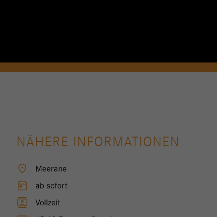
NÄHERE INFORMATIONEN
location_on
Meerane
today
ab sofort
contacts
Vollzeit