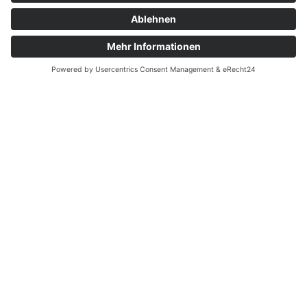
Anlagen
Sie können bis zu 2 Dateien mit einer
Größe von je max. 2 MB und einer
Gesamtmenge von max. 5 MB anhängen.
Datei anhängen
Ich akzeptiere die elektronische
Speicherung meiner Daten gemäß den
Datenschutzbestimmungen
.
Zum Absenden bitte alle mit * markierten
Felder gültig ausfüllen und die
Datenschutzbestimmungen akzeptieren.
BEWERBUNG SENDEN