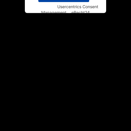
Powered by
Usercentrics Consent
Management
&
eRecht24