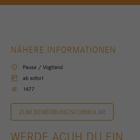
NÄHERE INFORMATIONEN
location_on
Pausa / Vogtland
today
ab sofort
tag
1477
ZUM BEWERBUNGSFORMULAR
WERDE ACUH DU EIN