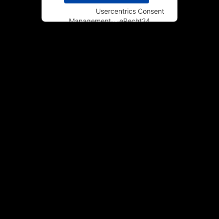
Powered by
Usercentrics Consent
Management
&
eRecht24