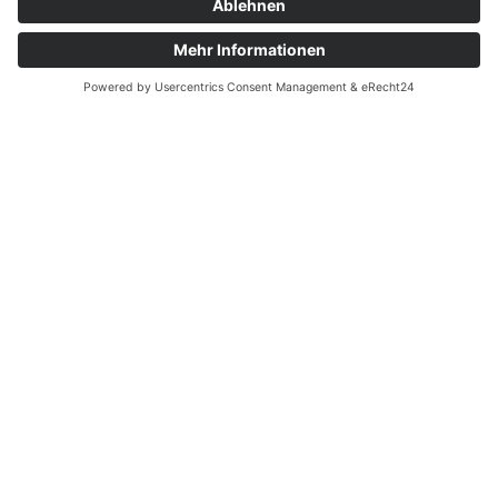
Sie können bis zu 2 Dateien mit einer
Größe von je max. 2 MB und einer
Gesamtmenge von max. 5 MB anhängen.
Datei anhängen
Ich akzeptiere die elektronische
Speicherung meiner Daten gemäß den
Datenschutzbestimmungen
.
Zum Absenden bitte alle mit * markierten
Felder gültig ausfüllen und die
Datenschutzbestimmungen akzeptieren.
BEWERBUNG SENDEN