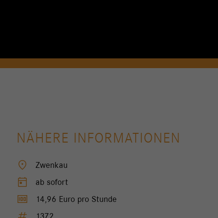
NÄHERE INFORMATIONEN
location_on
Zwenkau
today
ab sofort
money
14,96 Euro pro Stunde
tag
1372