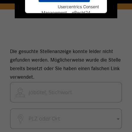
Powered by
Usercentrics Consent
Management
&
eRecht24
Die gesuchte Stellenanzeige konnte leider nicht
gefunden werden. Möglicherweise wurde die Stelle
bereits besetzt oder Sie haben einen falschen Link
verwendet.
PLZ oder Ort