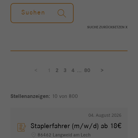
Suchen
SUCHE ZURÜCKSETZEN X
<
1
2
3
4
...
80
>
10 von 800
04. August 2026
Staplerfahrer (m/w/d) ab 18€
location_on
86462 Langweid am Lech