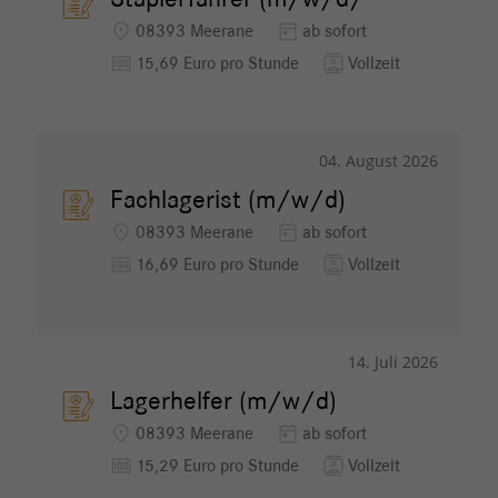
Staplerfahrer (m/w/d/
location_on
today
08393 Meerane
ab sofort
money
contacts
15,69 Euro pro Stunde
Vollzeit
04. August 2026
Fachlagerist (m/w/d)
location_on
today
08393 Meerane
ab sofort
money
contacts
16,69 Euro pro Stunde
Vollzeit
14. Juli 2026
Lagerhelfer (m/w/d)
location_on
today
08393 Meerane
ab sofort
money
contacts
15,29 Euro pro Stunde
Vollzeit