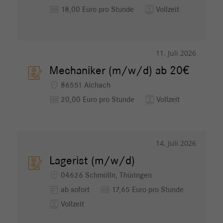
money
contacts
18,00 Euro pro Stunde
Vollzeit
11. Juli 2026
Mechaniker (m/w/d) ab 20€
location_on
86551 Aichach
money
contacts
20,00 Euro pro Stunde
Vollzeit
14. Juli 2026
Lagerist (m/w/d)
location_on
04626 Schmölln, Thüringen
today
money
ab sofort
17,65 Euro pro Stunde
contacts
Vollzeit