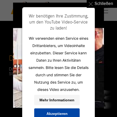
Schließen
Wir benötigen Ihre Zustimmung,
um den YouTube Video-Service
zu laden!
Wir verwenden einen Service eines
Drittanbieters, um Videoinhalte
einzubetten. Dieser Service kann
DIE PERSONAL PROFILER
Daten zu Ihren Aktivitäten
sammeln. Bitte lesen Sie die Details
Das Jobportal mit aktuellen
Stellenangeboten für Ihren neuen Job.
durch und stimmen Sie der
Nutzung des Service zu, um
dieses Video anzusehen.
Mehr Informationen
Akzeptieren