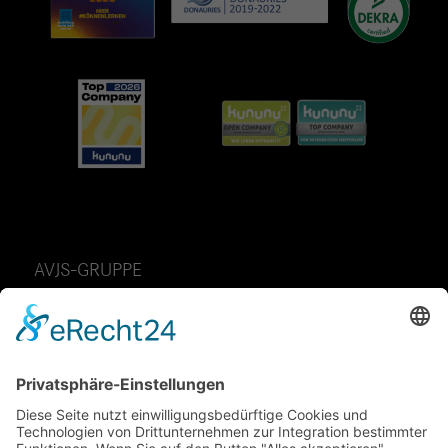
AVJS-GRUPPE
AvJS Personal auf Zeit GmbH
Fendtstraße 2
D-86663 Asbach-Bäumenheim
Telefon: 49 (0) 9 06 – 7 05 85 -0
Telefax: 49 (0) 9 06 – 7 05 85 70