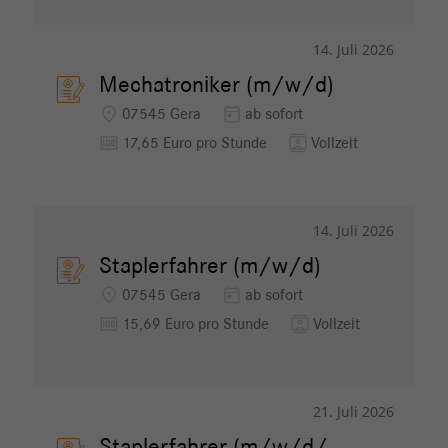
14. Juli 2026
Mechatroniker (m/w/d)
location_on
today
07545 Gera
ab sofort
money
contacts
17,65 Euro pro Stunde
Vollzeit
14. Juli 2026
Staplerfahrer (m/w/d)
location_on
today
07545 Gera
ab sofort
money
contacts
15,69 Euro pro Stunde
Vollzeit
21. Juli 2026