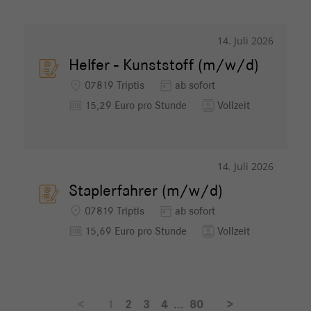
14. Juli 2026
Helfer - Kunststoff (m/w/d)
location_on
today
07819 Triptis
ab sofort
money
contacts
15,29 Euro pro Stunde
Vollzeit
14. Juli 2026
Staplerfahrer (m/w/d)
location_on
today
07819 Triptis
ab sofort
money
contacts
15,69 Euro pro Stunde
Vollzeit
<
1
2
3
4
...
80
>