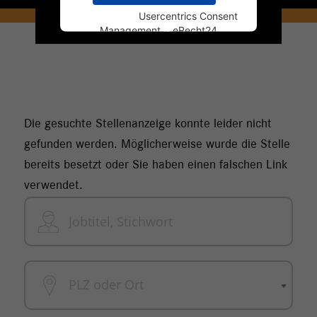
Powered by
Usercentrics Consent
Management
&
eRecht24
Die gesuchte Stellenanzeige konnte leider nicht
gefunden werden. Möglicherweise wurde die Stelle
bereits besetzt oder Sie haben einen falschen Link
verwendet.
PLZ oder Ort