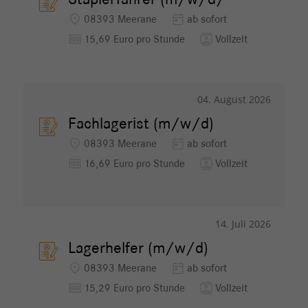
Staplerfahrer (m/w/d/
location_on
today
08393 Meerane
ab sofort
money
contacts
15,69 Euro pro Stunde
Vollzeit
04. August 2026
Fachlagerist (m/w/d)
location_on
today
08393 Meerane
ab sofort
money
contacts
16,69 Euro pro Stunde
Vollzeit
14. Juli 2026
Lagerhelfer (m/w/d)
location_on
today
08393 Meerane
ab sofort
money
contacts
15,29 Euro pro Stunde
Vollzeit