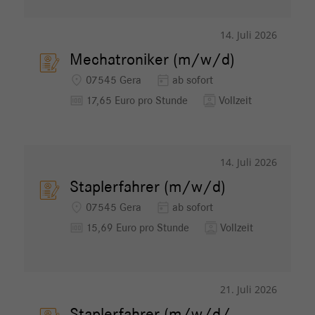
14. Juli 2026
Mechatroniker (m/w/d)
location_on
today
07545 Gera
ab sofort
money
contacts
17,65 Euro pro Stunde
Vollzeit
14. Juli 2026
Staplerfahrer (m/w/d)
location_on
today
07545 Gera
ab sofort
money
contacts
15,69 Euro pro Stunde
Vollzeit
21. Juli 2026