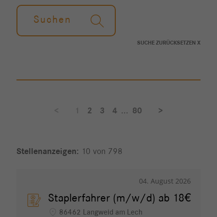
Suchen
SUCHE ZURÜCKSETZEN X
<
1
2
3
4
...
80
>
10 von 798
04. August 2026
Staplerfahrer (m/w/d) ab 18€
location_on
86462 Langweid am Lech