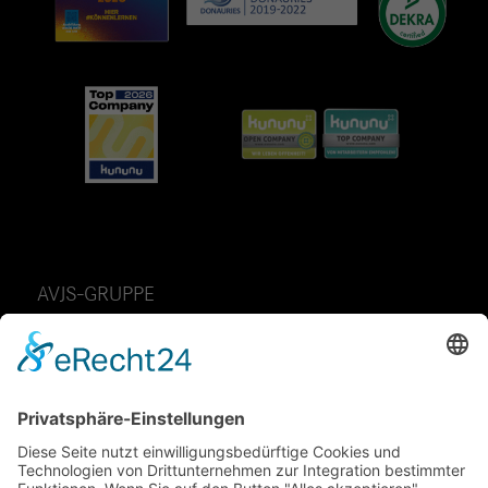
AVJS-GRUPPE
AvJS Personal auf Zeit GmbH
Fendtstraße 2
D-86663 Asbach-Bäumenheim
Telefon: 49 (0) 9 06 – 7 05 85 -0
Telefax: 49 (0) 9 06 – 7 05 85 70