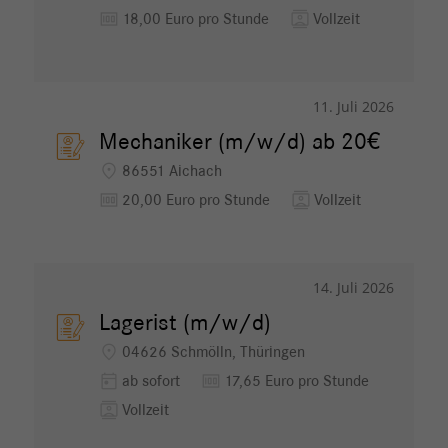
money
contacts
18,00 Euro pro Stunde
Vollzeit
11. Juli 2026
Mechaniker (m/w/d) ab 20€
location_on
86551 Aichach
money
contacts
20,00 Euro pro Stunde
Vollzeit
14. Juli 2026
Lagerist (m/w/d)
location_on
04626 Schmölln, Thüringen
today
money
ab sofort
17,65 Euro pro Stunde
contacts
Vollzeit