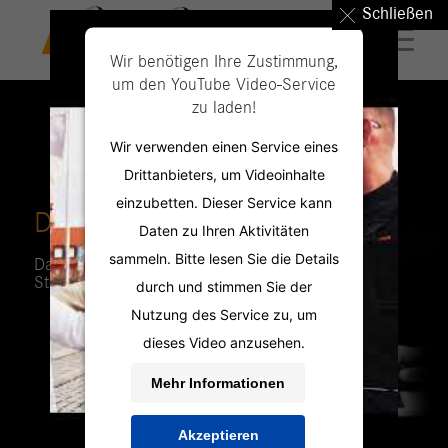
Schließen
Wir benötigen Ihre Zustimmung,
um den YouTube Video-Service
zu laden!
Wir verwenden einen Service eines
Drittanbieters, um Videoinhalte
einzubetten. Dieser Service kann
DIE PERSONAL PROFILER
Daten zu Ihren Aktivitäten
sammeln. Bitte lesen Sie die Details
Das Jobportal mit aktuellen
Stellenangeboten für Ihren neuen Job.
durch und stimmen Sie der
Nutzung des Service zu, um
dieses Video anzusehen.
Mehr Informationen
Akzeptieren